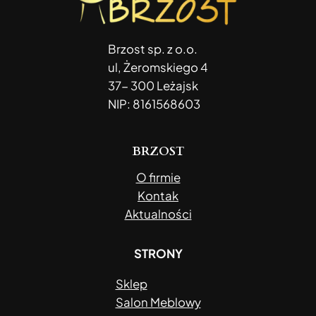
Brzost sp. z o.o.
ul, Żeromskiego 4
37- 300 Leżajsk
NIP: 8161568603
BRZOST
O firmie
Kontak
Aktualności
STRONY
Sklep
Salon Meblowy