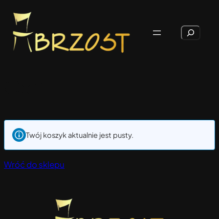
Przejdź
do
Szukaj
treści
Cart
Twój koszyk aktualnie jest pusty.
Wróć do sklepu