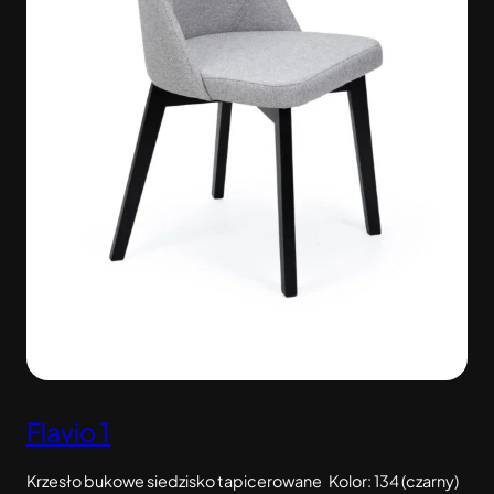
Flavio 1
Krzesło bukowe siedzisko tapicerowane Kolor: 134 (czarny)