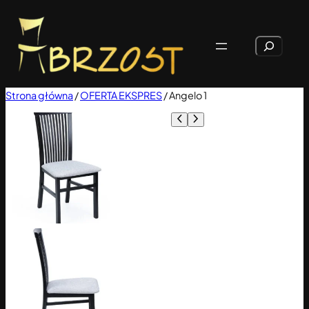
Przejdź
do
Szukaj
treści
Strona główna
/
OFERTA EKSPRES
/ Angelo 1