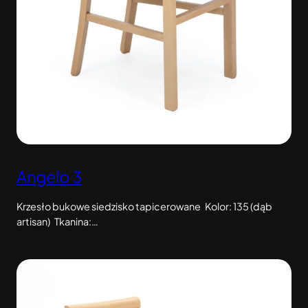
Angelo 3
Krzesło bukowe siedzisko tapicerowane Kolor: 135 (dąb
artisan) Tkanina:…