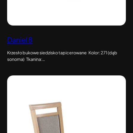
Daniel 8
Krzesło bukowe siedzisko tapicerowane Kolor: 271 (dąb
sonoma) Tkanina:…