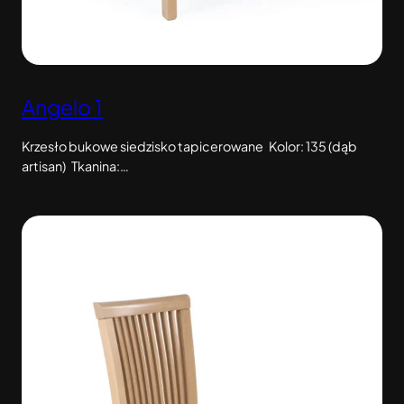
Angelo 1
Krzesło bukowe siedzisko tapicerowane Kolor: 135 (dąb
artisan) Tkanina:…