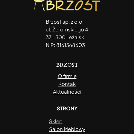
Brzost sp. z o.o.
ul, Żeromskiego 4
37- 300 Leżajsk
NIP: 8161568603
BRZOST
O firmie
Kontak
Aktualności
STRONY
Sklep
Salon Meblowy