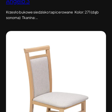
Angelo 3
Krzesło bukowe siedzisko tapicerowane Kolor: 271 (dąb
sonoma) Tkanina:…