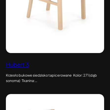
Hubert 3
Krzesło bukowe siedzisko tapicerowane Kolor: 271 (dąb
sonoma) Tkanina:…