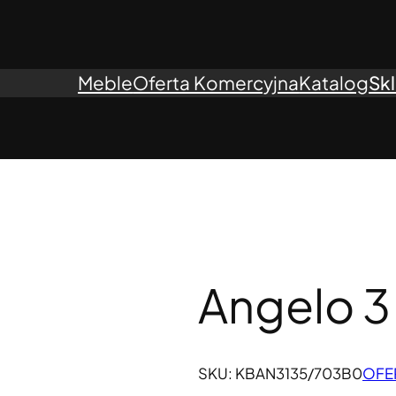
Meble
Oferta Komercyjna
Katalog
Sk
Angelo 3
SKU:
KBAN3135/703B0
OFE