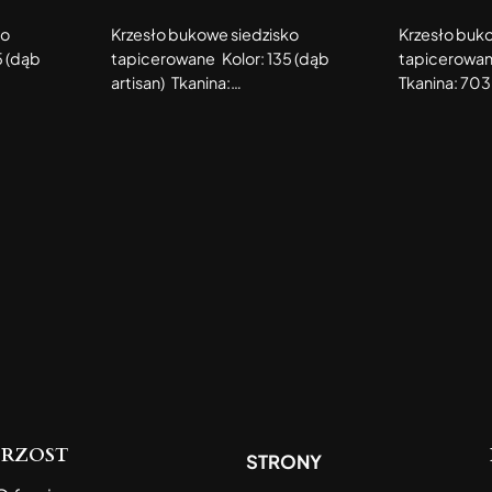
ko
Krzesło bukowe siedzisko
Krzesło buk
5 (dąb
tapicerowane Kolor: 135 (dąb
tapicerowane
artisan) Tkanina:…
Tkanina: 70
BRZOST
STRONY