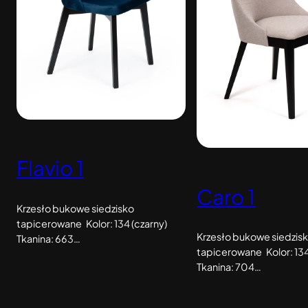
Flavio 1
Caro 1
Krzesło bukowe siedzisko
tapicerowane Kolor: 134 (czarny)
Krzesło bukowe siedzis
Tkanina: 663…
tapicerowane Kolor: 134
Tkanina: 704…