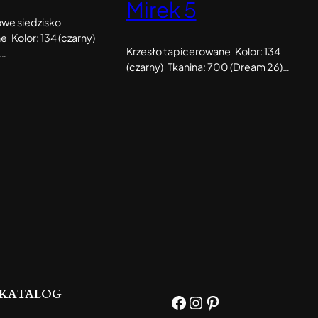
Mirek 5
owe siedzisko
 Kolor: 134 (czarny)
Krzesło tapicerowane Kolor: 134
3…
(czarny) Tkanina: 700 (Dream 26)…
KATALOG
Facebook
Instagram
Pinterest