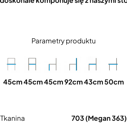
Parametry produktu
45cm
45cm
45cm
92cm
43cm
50cm
Tkanina
703 (Megan 363)