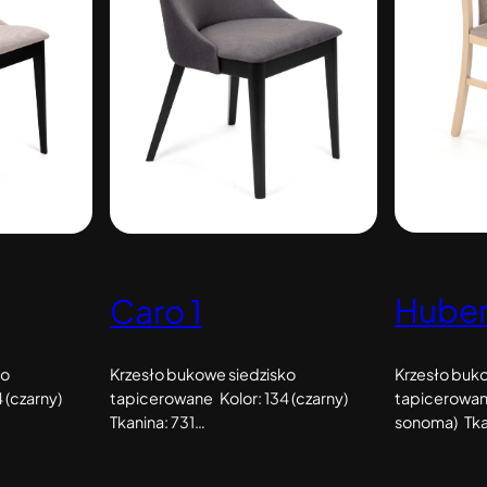
Huber
Caro 1
Krzesło buk
ko
Krzesło bukowe siedzisko
tapicerowan
 (czarny)
tapicerowane Kolor: 134 (czarny)
sonoma) Tka
Tkanina: 731…