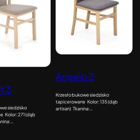
Angelo 3
t 3
Krzesło bukowe siedzisko
tapicerowane Kolor: 135 (dąb
owe siedzisko
artisan) Tkanina:…
e Kolor: 271 (dąb
nina:…