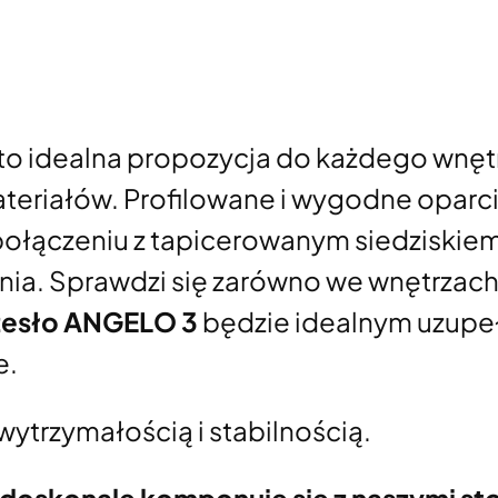
to idealna propozycja do każdego wnęt
ateriałów. Profilowane i wygodne opar
ołączeniu z tapicerowanym siedziskie
ia. Sprawdzi się zarówno we wnętrzach 
zesło ANGELO 3
będzie idealnym uzupeł
e.
wytrzymałością i stabilnością.
doskonale komponuje się z naszymi st