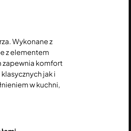
rza. Wykonane z
cie z elementem
m zapewnia komfort
klasycznych jak i
nieniem w kuchni,
ołami.