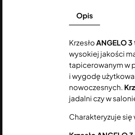
Opis
Krzesło
ANGELO 3
wysokiej jakości m
tapicerowanym w p
i wygodę użytkowan
nowoczesnych.
Kr
jadalni czy w saloni
Charakteryzuje się 
Krzesło ANGELO 3 