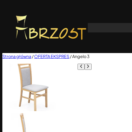
Przejdź
do
treści
Strona główna
/
OFERTA EKSPRES
/ Angelo 3