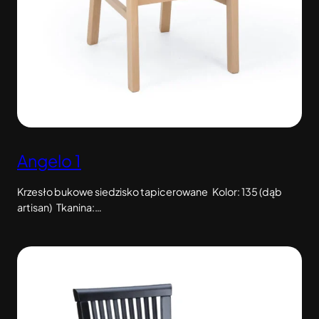
Angelo 1
Krzesło bukowe siedzisko tapicerowane Kolor: 135 (dąb
artisan) Tkanina:…