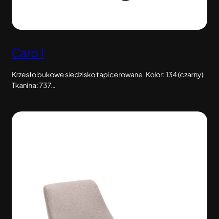
Caro 1
Krzesło bukowe siedzisko tapicerowane Kolor: 134 (czarny)
Tkanina: 737…