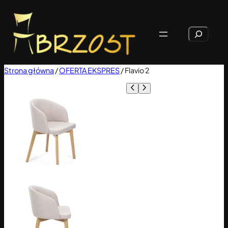
Przejdź
do
Szukaj
treści
Strona główna
/
OFERTA EKSPRES
/ Flavio 2