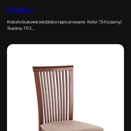
Angelo 1
Krzesło bukowe siedzisko tapicerowane Kolor: 134 (czarny)
Tkanina: 703…