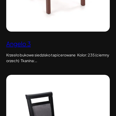
Angelo 3
Krzesło bukowe siedzisko tapicerowane Kolor: 235 (ciemny
orzech) Tkanina:…