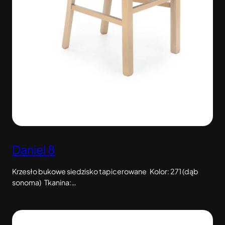
Daniel 8
Krzesło bukowe siedzisko tapicerowane Kolor: 271 (dąb
sonoma) Tkanina:…