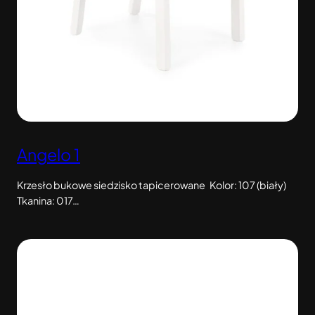
Angelo 1
Krzesło bukowe siedzisko tapicerowane Kolor: 107 (biały)
Tkanina: 017…