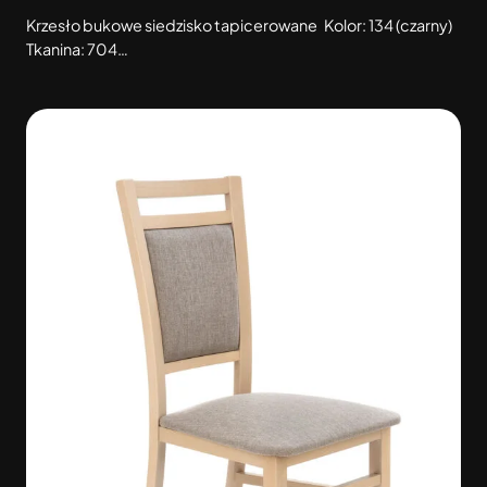
Krzesło bukowe siedzisko tapicerowane Kolor: 134 (czarny)
Tkanina: 704…