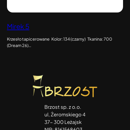
Mirek 5
Krzesło tapicerowane Kolor: 134 (czarny) Tkanina: 700
(Dream 26)…
Brzost sp. z o.o.
ul, Żeromskiego 4
37- 300 Leżajsk
NIP: 8161568603