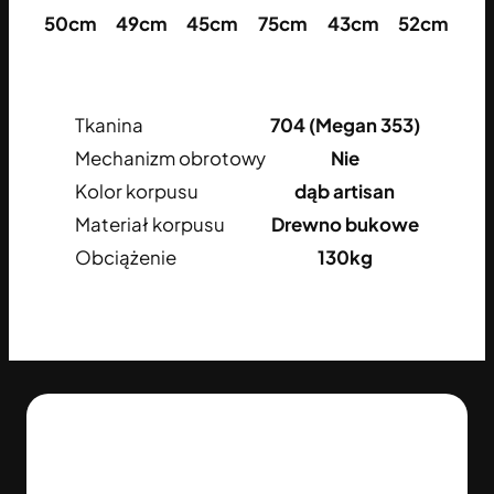
50cm
49cm
45cm
75cm
43cm
52cm
Tkanina
704 (Megan 353)
Mechanizm obrotowy
Nie
Kolor korpusu
dąb artisan
Materiał korpusu
Drewno bukowe
Obciążenie
130kg