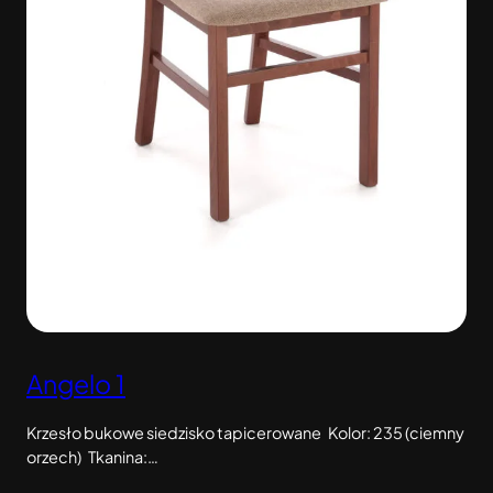
Angelo 1
Krzesło bukowe siedzisko tapicerowane Kolor: 235 (ciemny
orzech) Tkanina:…