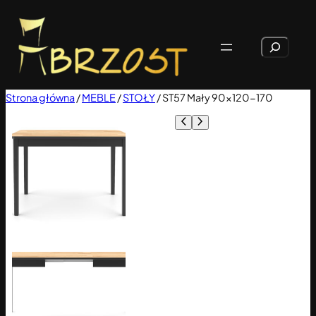
Przejdź
do
Szukaj
treści
Strona główna
/
MEBLE
/
STOŁY
/ ST57 Mały 90×120-170