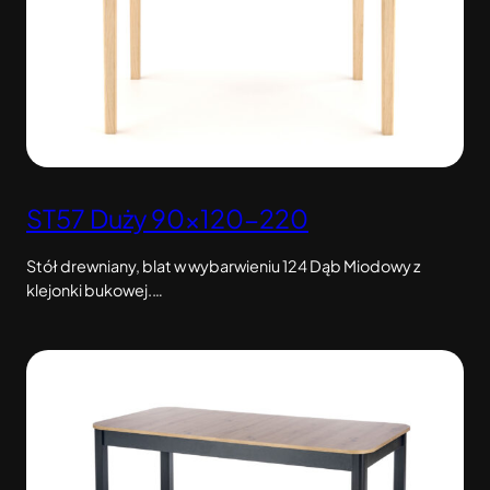
ST57 Duży 90×120-220
Stół drewniany, blat w wybarwieniu 124 Dąb Miodowy z
klejonki bukowej.…