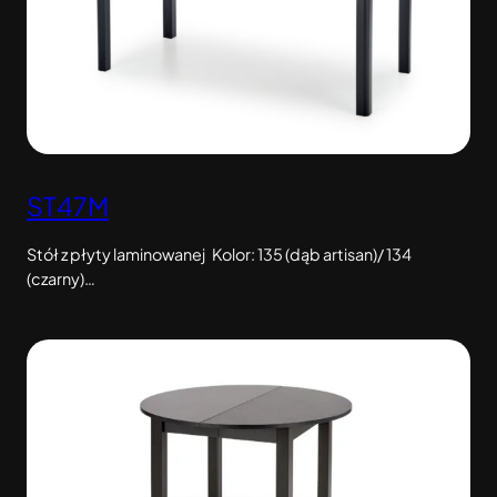
ST47M
Stół z płyty laminowanej Kolor: 135 (dąb artisan)/ 134
(czarny)…