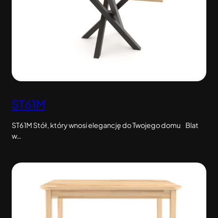
ST61M
ST61M Stół, który wnosi elegancję do Twojego domu Blat
w…