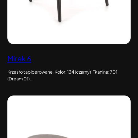
Mirek 6
Krzesło tapicerowane Kolor: 134 (czarny) Tkanina: 701
(Dream 01)…