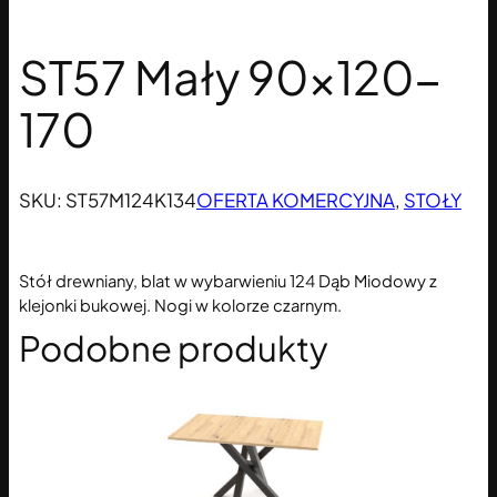
ST57 Mały 90×120-
170
SKU:
ST57M124K134
OFERTA KOMERCYJNA
, 
STOŁY
Stół drewniany, blat w wybarwieniu 124 Dąb Miodowy z
klejonki bukowej. Nogi w kolorze czarnym.
Podobne produkty