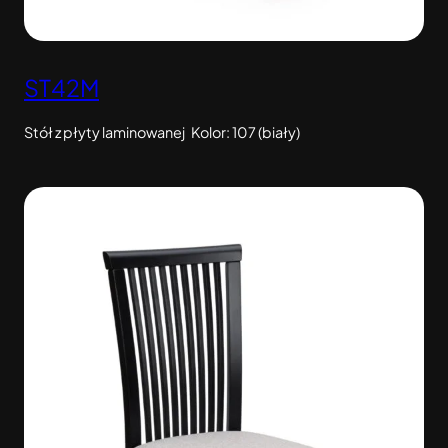
ST42M
Stół z płyty laminowanej Kolor: 107 (biały)