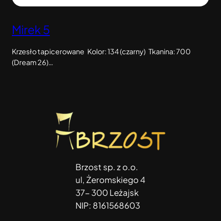
Mirek 5
Krzesło tapicerowane Kolor: 134 (czarny) Tkanina: 700
(Dream 26)…
Brzost sp. z o.o.
ul, Żeromskiego 4
37- 300 Leżajsk
NIP: 8161568603