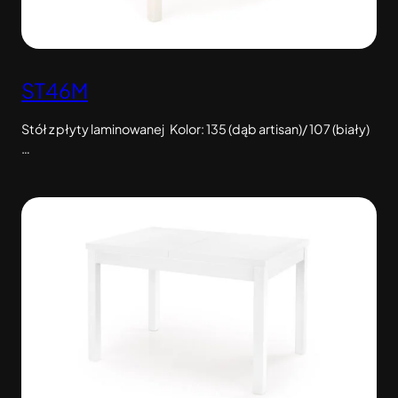
ST46M
Stół z płyty laminowanej Kolor: 135 (dąb artisan)/ 107 (biały)
…