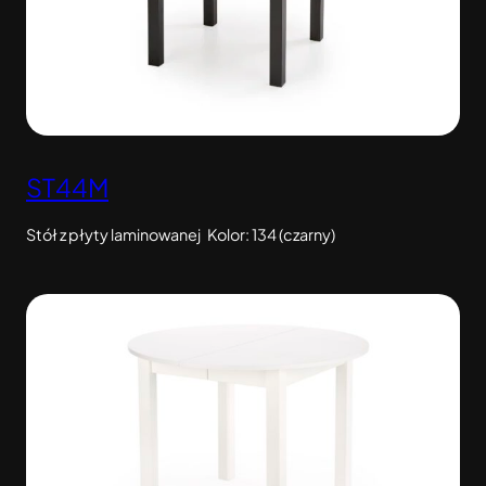
ST44M
Stół z płyty laminowanej Kolor: 134 (czarny)